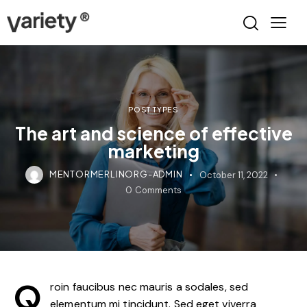
POST TYPES
The art and science of effective
marketing
MENTORMERLINORG-ADMIN
October 11, 2022
0
Comments
Q
roin faucibus nec mauris a sodales, sed
elementum mi tincidunt. Sed eget viverra