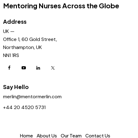
Mentoring Nurses Across the Globe
Address
UK —
Office 1, 60 Gold Street,
Northampton, UK
NN1 1RS
Say Hello
merlin@mentormerlin.com
+44 20 4520 5731
Home
About Us
Our Team
Contact Us