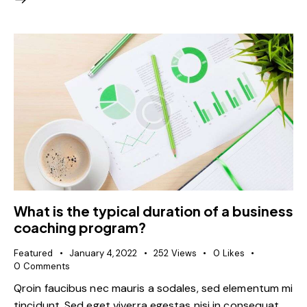
What is the typical duration of a business
coaching program?
Featured
January 4, 2022
252
Views
0
Likes
0
Comments
Qroin faucibus nec mauris a sodales, sed elementum mi
tincidunt. Sed eget viverra egestas nisi in consequat.