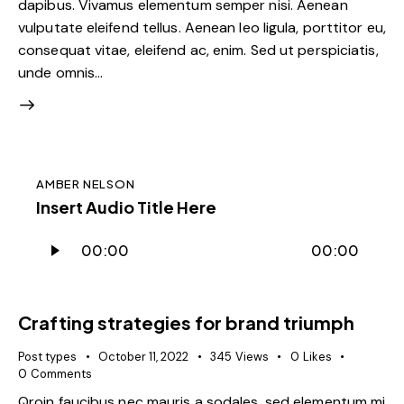
dapibus. Vivamus elementum semper nisi. Aenean
vulputate eleifend tellus. Aenean leo ligula, porttitor eu,
consequat vitae, eleifend ac, enim. Sed ut perspiciatis,
unde omnis…
AMBER NELSON
Insert Audio Title Here
Audio
00:00
00:00
Player
Crafting strategies for brand triumph
Post types
October 11, 2022
345
Views
0
Likes
0
Comments
Qroin faucibus nec mauris a sodales, sed elementum mi