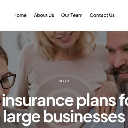
Home
About Us
Our Team
Contact Us
BLOG
 insurance plans f
large businesses