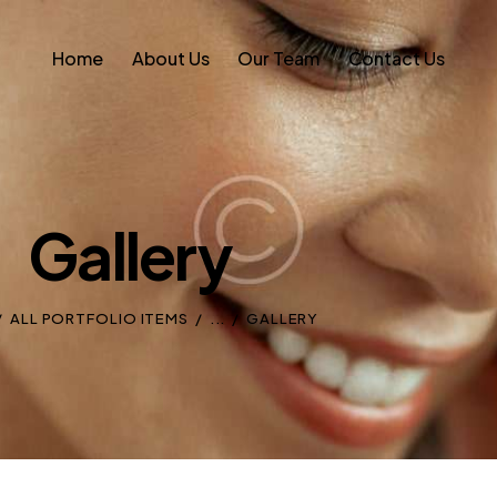
Home
About Us
Our Team
Contact Us
Gallery
ALL PORTFOLIO ITEMS
...
GALLERY