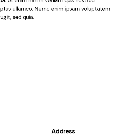
qua. Ut enim minim veniam quis nostrud
luptas ullamco. Nemo enim ipsam voluptatem
ugit, sed quia.
Address