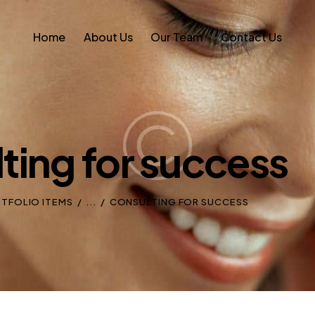
Home
About Us
Our Team
Contact Us
ting for success
RTFOLIO ITEMS
...
CONSULTING FOR SUCCESS