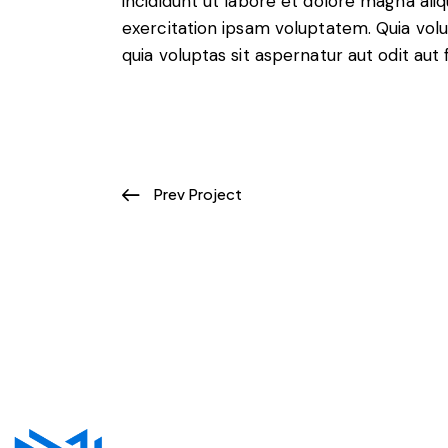
incididunt ut labore et dolore magna ali
exercitation ipsam voluptatem. Quia vo
quia voluptas sit aspernatur aut odit aut f
Prev Project