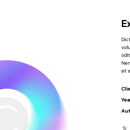
E
Dic
vol
odit
Nem
sit
Cli
Yea
Au