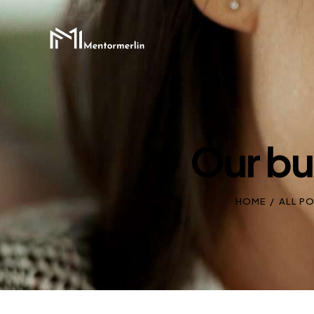
Our bu
HOME
ALL P