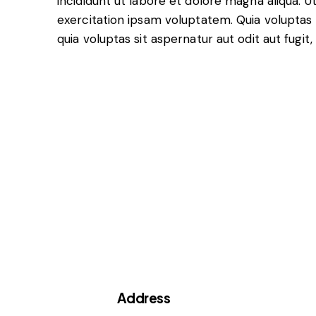
incididunt ut labore et dolore magna aliqua. 
exercitation ipsam voluptatem. Quia volupta
quia voluptas sit aspernatur aut odit aut fugit,
Address