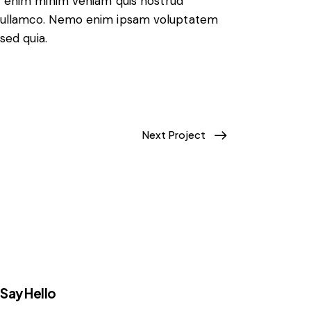
Ut enim minim veniam quis nostrud
s ullamco. Nemo enim ipsam voluptatem
 sed quia.
Next Project
Say Hello