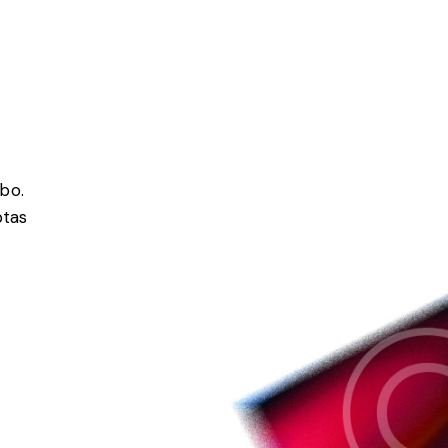
abo.
ptas