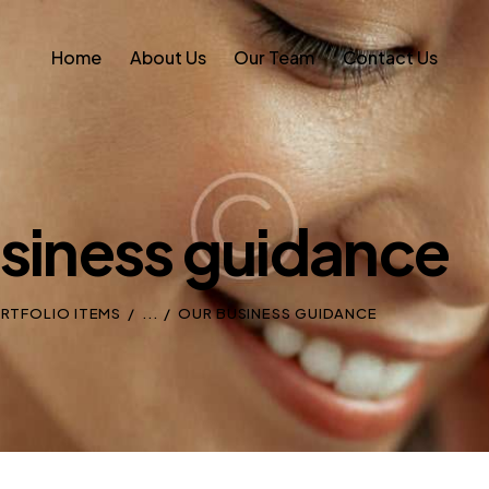
Home
About Us
Our Team
Contact Us
siness guidance
ORTFOLIO ITEMS
...
OUR BUSINESS GUIDANCE