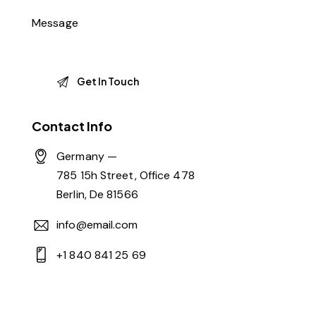
Contact Info
Germany —
785 15h Street, Office 478
Berlin, De 81566
info@email.com
+1 840 841 25 69