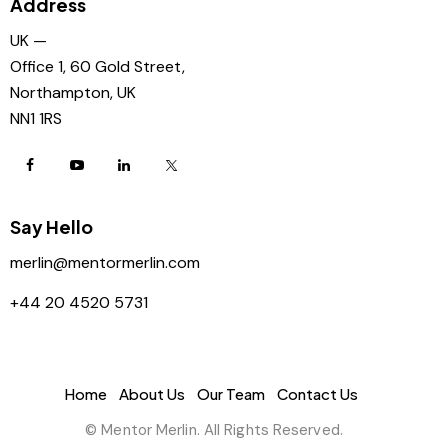
Address
UK —
Office 1, 60 Gold Street,
Northampton, UK
NN1 1RS
Say Hello
merlin@mentormerlin.com
+44 20 4520 5731
Home
About Us
Our Team
Contact Us
© Mentor Merlin. All Rights Reserved.