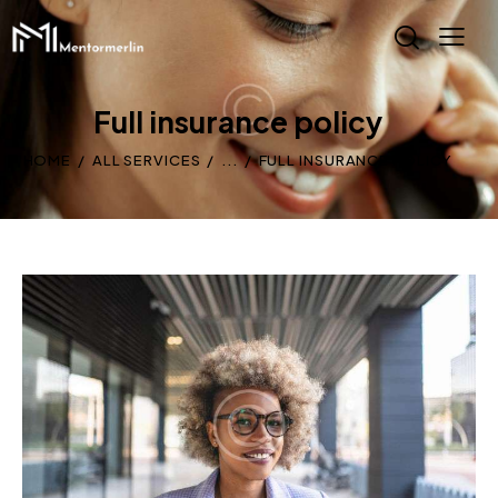
Full insurance policy
HOME
ALL SERVICES
...
FULL INSURANCE POLICY