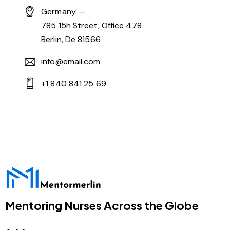
Germany —
785 15h Street, Office 478
Berlin, De 81566
info@email.com
+1 840 841 25 69
Mentoring Nurses Across the Globe