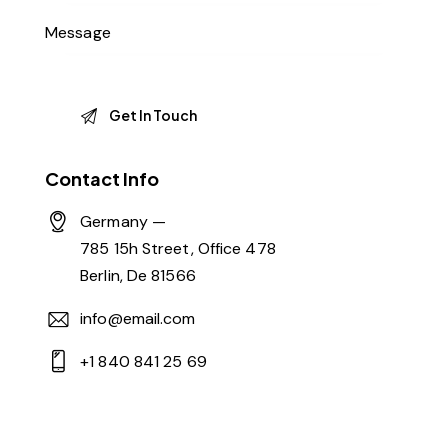
Contact Info
Germany —
785 15h Street, Office 478
Berlin, De 81566
info@email.com
+1 840 841 25 69