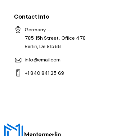
Contact Info
Germany —
785 15h Street, Office 478
Berlin, De 81566
info@email.com
+1 840 841 25 69