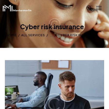
Cyber risk insurance
HOME
ALL SERVICES
...
CYBER RISK INSURANCE