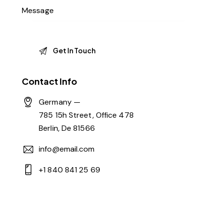
Contact Info
Germany —
785 15h Street, Office 478
Berlin, De 81566
info@email.com
+1 840 841 25 69