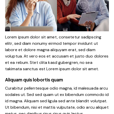
Lorem ipsum dolor sit amet, consetetur sadipscing
elitr, sed diam nonumy eirmod tempor invidunt ut
labore et dolore magna aliquyam erat, sed diam
voluptua. At vero eos et accusam et justo duo dolores
et ea rebum. Stet clita kasd gubergren, no sea
takimata sanctus est Lorem ipsum dolor sit amet.
Aliquam quis lobortis quam
Curabitur pellentesque odio magna, id malesuada arcu
sodales ut. Sed sed quam ut ex bibendum commodo id
id magna. Aliquam sed ligula sed ante blandit volutpat.
Ut bibendum, nisi et mattis vulputate, odio arcu aliquet
metus, nec dapibus risus risus quis lectus.